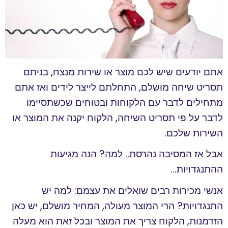
הוסף קו תחתון לקישורים
format_underlined
סמן קישורים
font_download
לאפס
cached
אתם יודעים שיש לכם מוצר או שירות מנצח, בניתם
את
כל
תסריט שיחה מושלם, התחלתם לייצר לידים ואז אתם
האפשרויות
מתחילים לדבר עם הלקוחות ובטוחים שכשתסיימו
לדבר על פי תסריט השיחה, הלקוח יקנה את המוצר או
השירות שלכם.
אבל אז המסיבה נהרסת.. למה? הנה מגיעות
ההתנגדויות…
אנשי מכירות רבים שואלים את עצמם: למה יש
התנגדויות? הרי המוצר מעולה, המחיר מושלם, יש כאן
הזדמנות, הלקוח צריך את המוצר ובכל זאת הוא מעלה