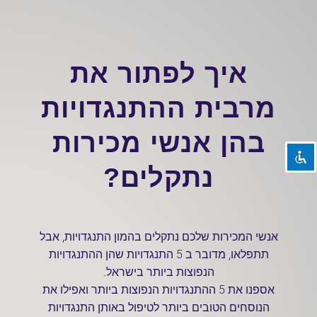
איך לפתור את
השבת את ההבזקים
visibility_off
מרבית ההתנגדויות
סמן כותרות
title
בהן אנשי מכירות
צבע רקע
settings
זום (הקטנה)
zoom_out
נתקלים?
זום (הגדלה)
zoom_in
הקטנת גופן
remove_circle_outline
אנשי המכירות שלכם נתקלים בהמון התנגדויות, אבל
הגדלת גופן
add_circle_outline
תתפלאו, מדובר ב 5 התנגדויות שהן ההתנגדויות
גופן קריא
spellcheck
הנפוצות ביותר בישראל.
ניגודיות בהירה
אספנו את 5 ההתנגדויות הנפוצות ביותר ואפילו את
brightness_high
הנוסחים הטובים ביותר לטיפול באותן התנגדויות
ניגודיות כהה
brightness_low