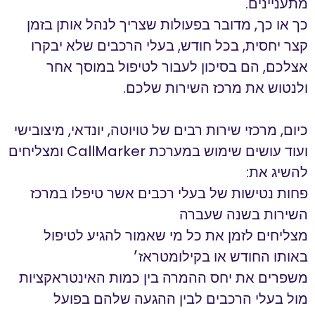
מתעניינים.
הוסף קו תחתון לקישורים
כך או כך, מדובר בפעולות שצריך לנהל אותן בזמן
format_underlined
קצר יחסית, בכל חודש, בעלי הרכבים שלא יבקרו
סמן קישורים
font_download
אצלכם, הם בסיכון לעבור לטיפול במוסך אחר
לאפס
cached
ולנטוש את מרכז השירות שלכם.
את
כל
כיום, מרכזי שירות רבים של טויוטה, יונדאי, מיצובישי
האפשרויות
ועוד עושים שימוש במערכת CallMarker ומצליחים
להשיג את:
פחות נטישות של בעלי רכבים אשר טיפלו במרכז
השירות בשנה שעברה
מצליחים לזמן את כל מי שאמור להגיע לטיפול
באותו החודש או בקילומטראז׳
משפרים את יחס ההמרה בין כמות האינטראקציות
מול בעלי הרכבים לבין ההגעה שלהם בפועל