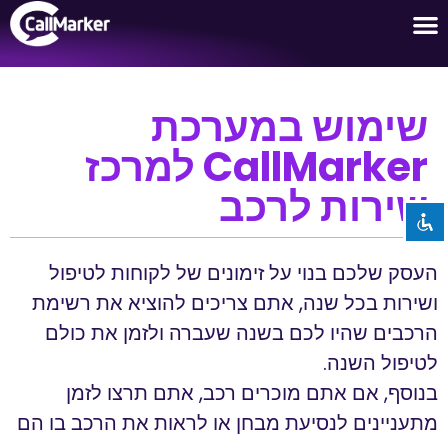
לקוחות שלנו
מקרי שימוש
שימוש במערכת
השבת את ההבזקים
visibility_off
CallMarker למרכז
סמן כותרות
title
שירות לרכב
צבע רקע
settings
זום (הקטנה)
zoom_out
זום (הגדלה)
zoom_in
העסק שלכם בנוי על זימונים של לקוחות לטיפול
הקטנת גופן
ושירות בכל שנה, אתם צריכים להוציא את רשימת
remove_circle_outline
הרכבים שהיו לכם בשנה שעברה ולזמן את כולם
הגדלת גופן
add_circle_outline
לטיפול השנה.
גופן קריא
spellcheck
בנוסף, אם אתם מוכרים רכב, אתם תרצו לזמן
ניגודיות בהירה
brightness_high
מתעניינים לנסיעת מבחן או לראות את הרכב בו הם
ניגודיות כהה
brightness_low