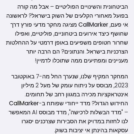
הוסף קו תחתון לקישורים
format_underlined
הביטחונית והשינויים הפוליטיים – אבל מה קורה
סמן קישורים
font_download
בפועל מאחורי הקלעים של השוק בישראל? לראשונה
אי פעם,
CallMarker
מציגה מחקר מדעי פורץ דרך
לאפס את כל האפשרויות
cached
שחושף כיצד אירועים ביטחוניים, פוליטיים, ואפילו
שחרור חטופים משפיעים באופן דרמטי על ההחלטות
הצרכניות בישראל. והנתונים? הם הרבה יותר
מעניינים ומפתיעים ממה שתוכלו לדמיין!
המחקר המקיף שלנו, שנערך החל מה-7 באוקטובר
2023, מבוסס על ניתוח עומק של מעל 2 מיליון
אינטראקציות מכירה במגוון רחב של תחומים.
החידוש הגדול? מדד ייחודי שפותח ב-
CallMarker
– "מדד הבשלות לרכישה", מדד מבוסס AI המאפשר
לנו לחזות במדויק את הסבירות שצרכנים יסגרו
עסקאות בהינתן אי יציבות בשוק.