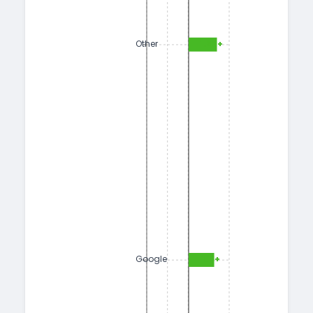
+1.23
Other
+1.11
Google