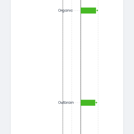
+1.55
Organic
+1.47
Outbrain