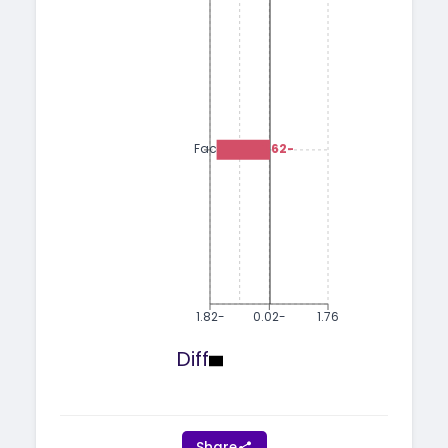
-1.62
Facebook
-1.82
-0.02
1.76
Diff
Share