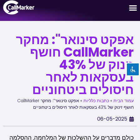
לקוחות שלנו
מקרי שימוש
השבת את ההבזקים
visibility_off
אפקט סינואר": מחקר
סמן כותרות
title
CallMarker חושף
צבע רקע
settings
זינוק של 43%
זום (הקטנה)
zoom_out
בעסקאות לאחר
זום (הגדלה)
zoom_in
חיסולים ביטחוניים
הקטנת גופן
remove_circle_outline
הגדלת גופן
add_circle_outline
עמוד הבית
»
כתבות כלליות
»
אפקט סינואר”: מחקר CallMarker
חושף זינוק של 43% בעסקאות לאחר חיסולים ביטחוניים
גופן קריא
spellcheck
06-05-2025
ניגודיות בהירה
brightness_high
ניגודיות כהה
brightness_low
כולם מדברים על ההשלכות של המלחמה, ההסלמה