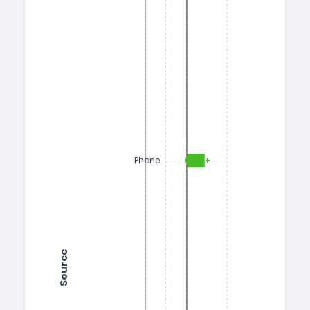
+0.78
Phone
Source