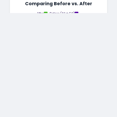
Comparing Before vs. After
After
Before (All = 50)
450
400
300
200
100
+25.8%
-0.2%
-3.3%
-17.3%
-35.1%
0
Other