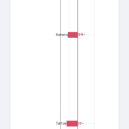
-1.04
Referral
-1.17
TikTok