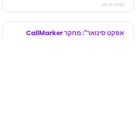
05-10-2025
אפקט סינואר": מחקר CallMarker
חושף זינוק של 43% בעסקאות לאחר
חיסולים ביטחוניים
כולם מדברים על ההשלכות של המלחמה,
ההסלמה הביטחונית והשינויים הפוליטיים – אבל
מה קורה בפועל מאחורי הקלעים של השוק
בישראל? לראשונה אי פעם, CallMarker מציגה
06-05-2025