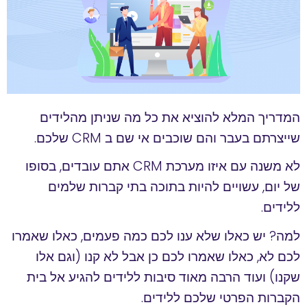
הוסף קו תחתון לקישורים
format_underlined
סמן קישורים
font_download
לאפס
cached
את
כל
המדריך המלא להוציא את כל מה שניתן מהלידים
האפשרויות
שייצרתם בעבר והם שוכבים אי שם ב CRM שלכם.
לא משנה עם איזו מערכת CRM אתם עובדים, בסופו
של יום, עשויים להיות בתוכה בתי קברות שלמים
ללידים.
למה? יש כאלו שלא ענו לכם כמה פעמים, כאלו שאמרו
לכם לא, כאלו שאמרו לכם כן אבל לא קנו (וגם אלו
שקנו) ועוד הרבה מאוד סיבות ללידים להגיע אל בית
הקברות הפרטי שלכם ללידים.