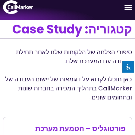
לקוחות שלנו
מקרי שימוש
קטגוריה: Case Study
השבת את ההבזקים
visibility_off
סמן כותרות
title
סיפורי הצלחה של הלקוחות שלנו לאחר תחילת
צבע רקע
settings
העבודה עם המערכת שלנו.
זום (הקטנה)
zoom_out
כאן תוכלו לקרוא על דוגמאות של יישום העבודה של
זום (הגדלה)
zoom_in
CallMarker בתהליך המכירה בחברות שונות
הקטנת גופן
remove_circle_outline
ובתחומים שונים.
הגדלת גופן
add_circle_outline
גופן קריא
spellcheck
ניגודיות בהירה
brightness_high
פורטוגליס – הטמעת מערכת
ניגודיות כהה
brightness_low