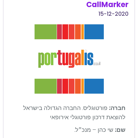
CallMarker
הוסף קו תחתון לקישורים
format_underlined
15-12-2020
סמן קישורים
font_download
לאפס
cached
את
כל
האפשרויות
חברה:
פורטוגליס. החברה הגדולה בישראל
להוצאת דרכון פורטוגלי אירופאי
שם:
שי כהן – מנכ״ל.